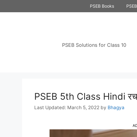
Skip
PSEB Books
PSEB 
to
content
PSEB Solutions for Class 10
PSEB 5th Class Hindi रचन
March 5, 2022
by
Bhagya
A