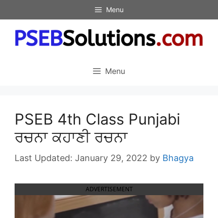
Skip
Menu
to
content
Menu
PSEB 4th Class Punjabi
ਰਚਨਾ ਕਹਾਣੀ ਰਚਨਾ
January 29, 2022
by
Bhagya
ADVERTISEMENT