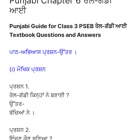
Punjabi Chapter 6 ਰੇਲ-ਗੱਡੀ
ਆਈ
Punjabi Guide for Class 3 PSEB ਰੇਲ-ਗੱਡੀ ਆਈ
Textbook Questions and Answers
ਪਾਠ-ਅਭਿਆਸ ਪ੍ਰਸ਼ਨ-ਉੱਤਰ ।
(i) ਮੌਖਿਕ ਪ੍ਰਸ਼ਨ
ਪ੍ਰਸ਼ਨ 1.
ਰੇਲ-ਗੱਡੀ ਕਿਨ੍ਹਾਂ ਨੇ ਬਣਾਈ ?
ਉੱਤਰ-
ਬੱਚਿਆਂ ਨੇ ।
ਪ੍ਰਸ਼ਨ 2.
ਇੰਜਣ ਕੌਣ ਬਣਿਆ ?