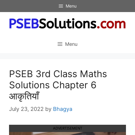
Skip
Menu
to
content
Menu
PSEB 3rd Class Maths
Solutions Chapter 6
आकृतियाँ
July 23, 2022
by
Bhagya
ADVERTISEMENT