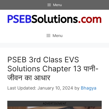
Skip
Menu
to
content
Menu
PSEB 3rd Class EVS
Solutions Chapter 13 पानी-
जीवन का आधार
January 10, 2024
by
Bhagya
ADVERTISEMENT