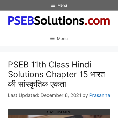
Skip
Menu
to
content
Menu
PSEB 11th Class Hindi
Solutions Chapter 15 भारत
की सांस्कृतिक एकता
December 8, 2021
by
Prasanna
ADVERTISEMENT