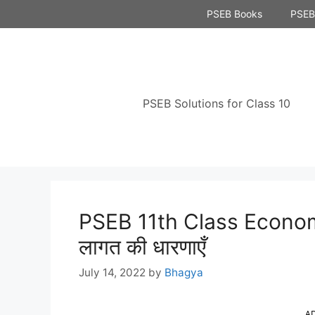
Skip
PSEB Books
PSEB 
to
content
PSEB Solutions for Class 10
PSEB 11th Class Econom
लागत की धारणाएँ
July 14, 2022
by
Bhagya
A