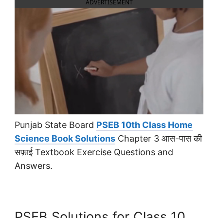
ADVERTISEMENT
Punjab State Board
PSEB 10th Class Home
Science Book Solutions
Chapter 3 आस-पास की
सफ़ाई Textbook Exercise Questions and
Answers.
PSEB Solutions for Class 10