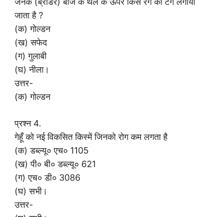
जनक (ब्रीडर) बीज के थैले के ऊपर किस रंग का टैग लगाया
जाता है ?
(क) गोल्डन
(ख) सफेद
(ग) गुलाबी
(घ) नीला।
उत्तर-
(क) गोल्डन
प्रश्न 4.
गेहूँ को नई विकसित किस्में जिनको रोग कम लगता है
(क) डब्ल्यू० एच० 1105
(ख) पी० बी० डब्ल्यू० 621
(ग) एच० डी० 3086
(घ) सभी।
उत्तर-