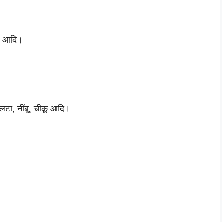
ूद आदि।
लटा, नींबू, चीकू आदि।