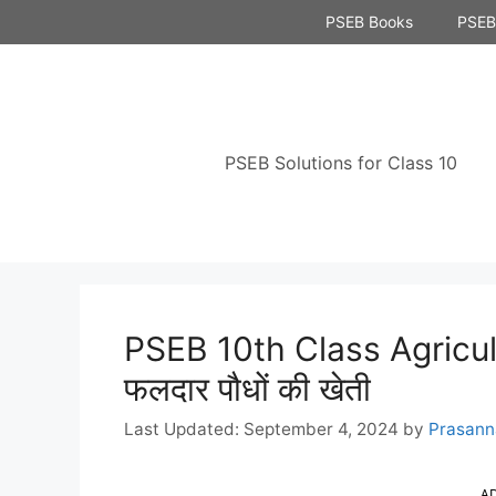
Skip
PSEB Books
PSEB 
to
content
PSEB Solutions for Class 10
PSEB 10th Class Agricul
फलदार पौधों की खेती
September 4, 2024
by
Prasann
A