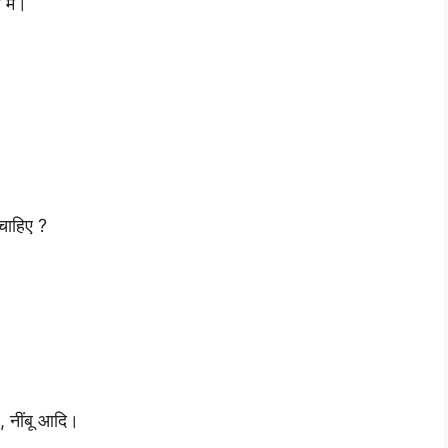
में।
चाहिए ?
, नींबू आदि।