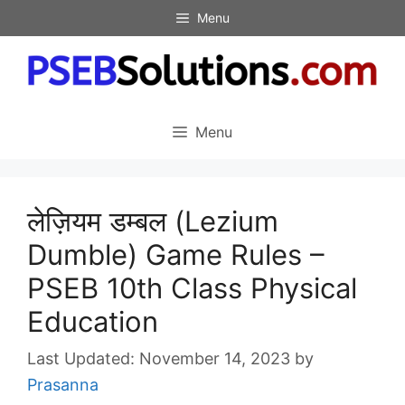
Skip
Menu
to
content
Menu
लेज़ियम डम्बल (Lezium
Dumble) Game Rules –
PSEB 10th Class Physical
Education
November 14, 2023
by
Prasanna