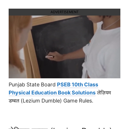
ADVERTISEMENT
Punjab State Board
PSEB 10th Class
Physical Education Book Solutions
लेज़ियम
डम्बल (Lezium Dumble) Game Rules.