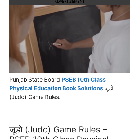
ADVERTISEMENT
Punjab State Board
PSEB 10th Class
Physical Education Book Solutions
जूडो
(Judo) Game Rules.
जूडो (Judo) Game Rules –