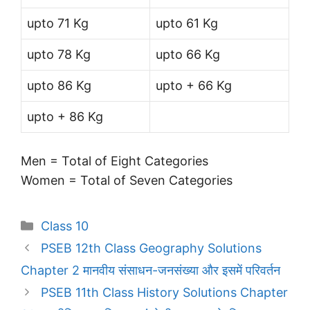
upto 71 Kg
upto 61 Kg
upto 78 Kg
upto 66 Kg
upto 86 Kg
upto + 66 Kg
upto + 86 Kg
Men = Total of Eight Categories
Women = Total of Seven Categories
Categories
Class 10
PSEB 12th Class Geography Solutions
Chapter 2 मानवीय संसाधन-जनसंख्या और इसमें परिवर्तन
PSEB 11th Class History Solutions Chapter