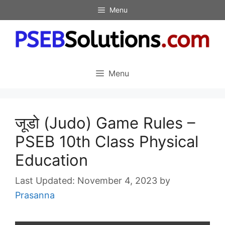
Skip
Menu
to
content
Menu
जूडो (Judo) Game Rules –
PSEB 10th Class Physical
Education
November 4, 2023
by
Prasanna