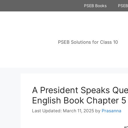
Skip
PSEB Books
PSEB 
to
content
PSEB Solutions for Class 10
A President Speaks Que
English Book Chapter 5
March 11, 2025
by
Prasanna
A